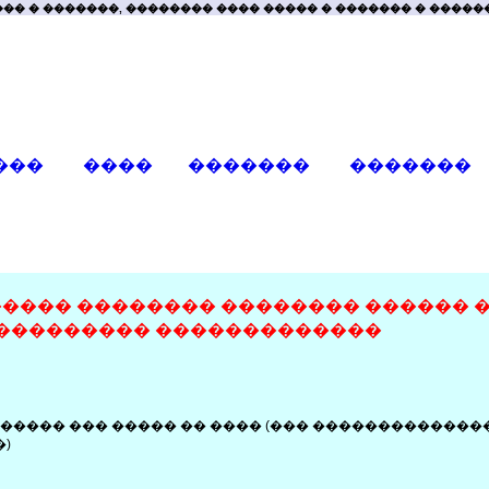
�� � �������, �������� ���� ����� � ������� � ����
���
����
�������
�������
����� �������� �������� ������ 
��������� �������������
����� ��� ����� �� ���� (��� ������������
)