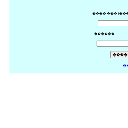
���� ��� (��
������
�