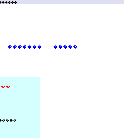
�������
�������
�����
���
������