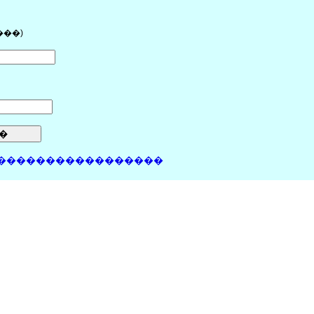
���)
�����������������